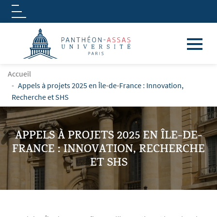
Logo
Aller au contenu principal
FIL D'ARIANE
Accueil
Appels à projets 2025 en Île-de-France : Innovation,
Recherche et SHS
APPELS À PROJETS 2025 EN ÎLE-DE-
FRANCE : INNOVATION, RECHERCHE
ET SHS