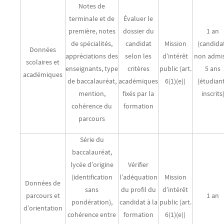
Notes de
terminale et de
Évaluer le
première, notes
dossier du
1 an
de spécialités,
candidat
Mission
(candida
Données
appréciations des
selon les
d’intérêt
non admis
scolaires et
enseignants, type
critères
public (art.
5 ans
académiques
de baccalauréat,
académiques
6(1)(e))
(étudian
mention,
fixés par la
inscrits
cohérence du
formation
parcours
Série du
baccalauréat,
lycée d’origine
Vérifier
(identification
l’adéquation
Mission
Données de
sans
du profil du
d’intérêt
parcours et
1 an
pondération),
candidat à la
public (art.
d’orientation
cohérence entre
formation
6(1)(e))