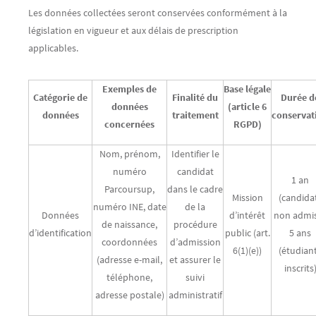
Les données collectées seront conservées conformément à la
législation en vigueur et aux délais de prescription
applicables.
Exemples de
Base légale
Catégorie de
Finalité du
Durée d
données
(article 6
données
traitement
conservat
concernées
RGPD)
Nom, prénom,
Identifier le
numéro
candidat
1 an
Parcoursup,
dans le cadre
Mission
(candida
numéro INE, date
de la
Données
d’intérêt
non admis
de naissance,
procédure
d’identification
public (art.
5 ans
coordonnées
d’admission
6(1)(e))
(étudian
(adresse e-mail,
et assurer le
inscrits
téléphone,
suivi
adresse postale)
administratif