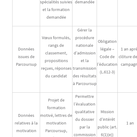
spécialités suivies
demandée
et la formation
demandée
Gérer la
Vœux formulés,
procédure
Obligation
rangs de
nationale
Données
légale –
1 an apr
classement,
d’admission
issues de
Code de
clôture de
propositions
et la
Parcoursup
l’éducation
campag
reçues, réponses
transmission
(L.612-3)
du candidat
des résultats
à Parcoursup
Permettre
Projet de
l’évaluation
formation
qualitative
Mission
Données
motivé, lettres de
du dossier
d’intérêt
relatives à la
motivation
1 an
par la
public (art.
motivation
Parcoursup,
commission
6(1)(e))