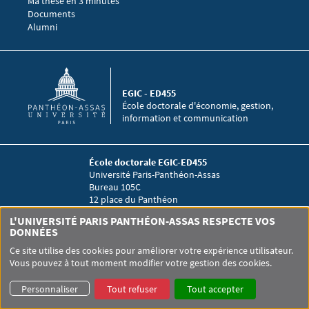
Ma thèse en 3 minutes
Menu footer EGIC 4
Documents
Alumni
EGIC - ED455
École doctorale d'économie, gestion,
information et communication
École doctorale EGIC-ED455
Université Paris-Panthéon-Assas
Bureau 105C
12 place du Panthéon
75005 Paris
L'UNIVERSITÉ PARIS PANTHÉON-ASSAS RESPECTE VOS
DONNÉES
Ce site utilise des cookies pour améliorer votre expérience utilisateur.
Pied de page Assas
UNIVERSITÉ PARIS-PANTHÉON-ASSAS
SITEMAP
GLOSSAIRE
Vous pouvez à tout moment modifier votre gestion des cookies.
DONNÉES PERSONNELLES
Personnaliser
Tout refuser
Tout accepter