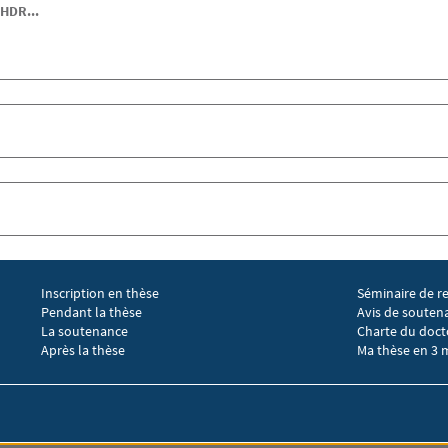
HDR...
Inscription en thèse
Séminaire de r
Menu footer EGIC 2
Menu footer 
Pendant la thèse
Avis de souten
La soutenance
Charte du doct
Après la thèse
Ma thèse en 3 