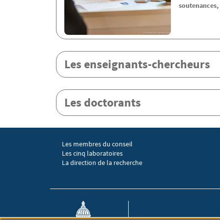
soutenances, 
Les enseignants-chercheurs
Les doctorants
Les membres du conseil
Menu footer EGIC 1
Les cinq laboratoires
La direction de la recherche