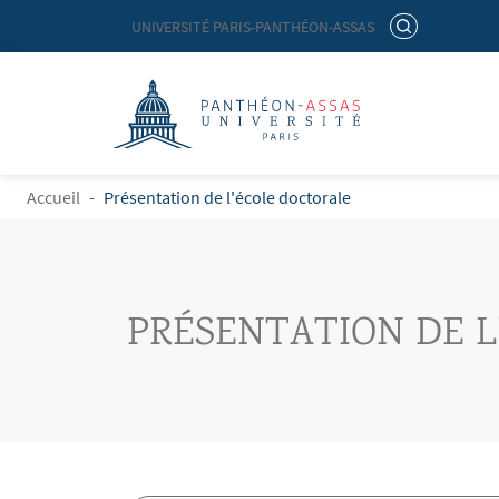
Menu liste site Custom EN
RECHERCHER
UNIVERSITÉ PARIS-PANTHÉON-ASSAS
Logo
Aller au contenu principal
FIL D'ARIANE
Accueil
Présentation de l'école doctorale
PRÉSENTATION DE L