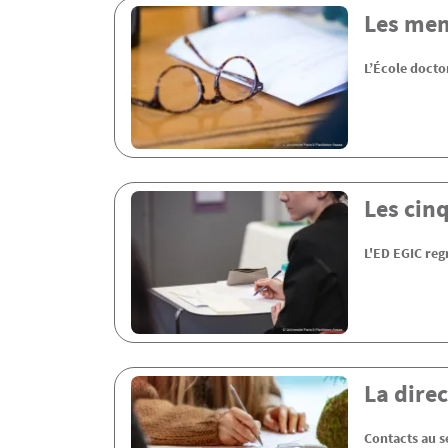
Contenu
Les mem
L’École doctor
Les cin
L'ED EGIC reg
La direc
Contacts au s