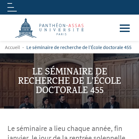
Logo
Aller au contenu principal
FIL D'ARIANE
Accueil
Le séminaire de recherche de l’École doctorale 455
LE SÉMINAIRE DE
RECHERCHE DE L’ÉCOLE
DOCTORALE 455
Le séminaire a lieu chaque année, fin
janvier, le jour de la rentrée solennelle