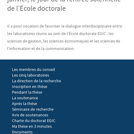
de l’École doctorale
Contenu
Texte
Il a pour vocation de favoriser le dialogue interdisciplinaire entre
les laboratoires réunis au sein de l’École doctorale EGIC : les
sciences de gestion, les sciences économiques et les sciences de
l’information et de la communication.
Menu footer EGIC 1
Les membres du conseil
Les cinq laboratoires
La direction de la recherche
Menu footer EGIC 2
Inscription en thèse
Pendant la thèse
La soutenance
Après la thèse
Menu footer EGIC 3
Séminaire de recherche 
Avis de soutenances
Charte du doctorat EGIC
Ma thèse en 3 minutes
Menu footer EGIC 4
Documents