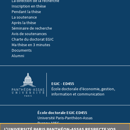
La direction de la recherche
Menu footer EGIC 2
Inscription en thèse
Pendant la thèse
La soutenance
Après la thèse
Menu footer EGIC 3
Séminaire de recherche 
Avis de soutenances
Charte du doctorat EGIC
Ma thèse en 3 minutes
Menu footer EGIC 4
Documents
Alumni
EGIC - ED455
École doctorale d'économie, gestion,
information et communication
École doctorale EGIC-ED455
Université Paris-Panthéon-Assas
Bureau 105C
12 place du Panthéon
L'UNIVERSITÉ PARIS PANTHÉON-ASSAS RESPECTE VOS