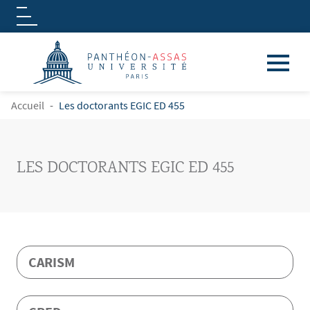
Logo
Aller au contenu principal
FIL D'ARIANE
Accueil
Les doctorants EGIC ED 455
LES DOCTORANTS EGIC ED 455
CARISM