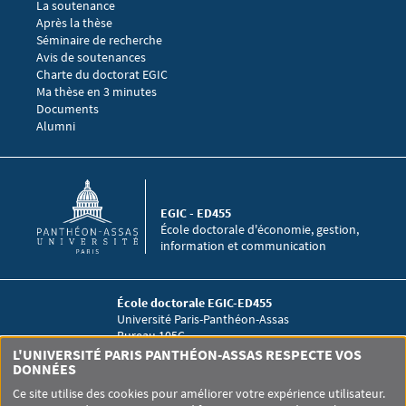
La soutenance
Après la thèse
Menu footer EGIC 3
Séminaire de recherche 
Avis de soutenances
Charte du doctorat EGIC
Ma thèse en 3 minutes
Menu footer EGIC 4
Documents
Alumni
EGIC - ED455
École doctorale d'économie, gestion,
information et communication
École doctorale EGIC-ED455
Université Paris-Panthéon-Assas
Bureau 105C
12 place du Panthéon
L'UNIVERSITÉ PARIS PANTHÉON-ASSAS RESPECTE VOS
75005 Paris
DONNÉES
Ce site utilise des cookies pour améliorer votre expérience utilisateur.