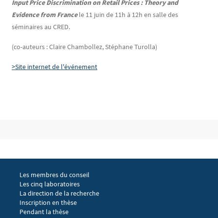
Input Price Discrimination on Retail Prices :
Theory and
Evidence from France
le 11 juin de 11h à 12h en salle des
séminaires au CRED.
(co-auteurs : Claire Chambollez, Stéphane Turolla)
>Site internet de l'événement
Bloc(s) libre(s)
Menu footer EGIC 1
Les membres du conseil
Les cinq laboratoires
La direction de la recherche
Menu footer EGIC 2
Inscription en thèse
Pendant la thèse