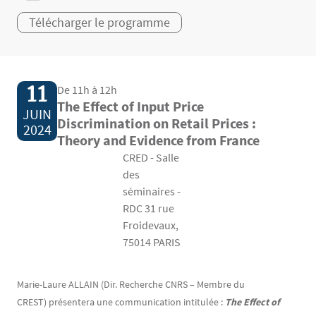
Télécharger le programme
11
De 11h à 12h
The Effect of Input Price
JUIN
Discrimination on Retail Prices :
2024
Theory and Evidence from France
CRED - Salle
des
séminaires -
RDC 31 rue
Froidevaux,
75014 PARIS
Contenu
Texte
Marie-Laure ALLAIN (Dir. Recherche CNRS – Membre du
CREST) présentera une communication intitulée :
The Effect of