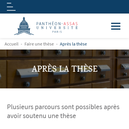
Logo
Aller au contenu principal
FIL D'ARIANE
Accueil
Faire une thèse
Après la thèse
APRÈS LA THÈSE
Plusieurs parcours sont possibles après
avoir soutenu une thèse