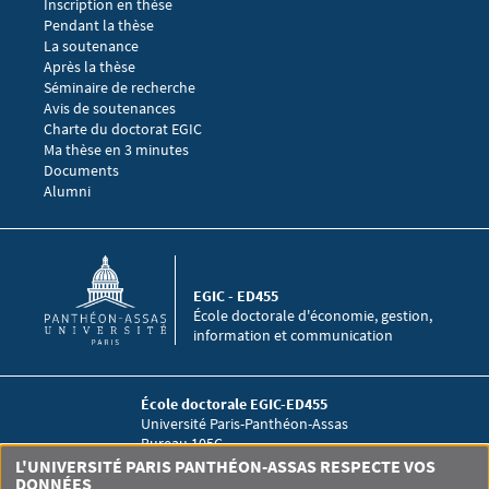
Menu footer EGIC 2
Inscription en thèse
Pendant la thèse
La soutenance
Après la thèse
Menu footer EGIC 3
Séminaire de recherche 
Avis de soutenances
Charte du doctorat EGIC
Ma thèse en 3 minutes
Menu footer EGIC 4
Documents
Alumni
EGIC - ED455
École doctorale d'économie, gestion,
information et communication
École doctorale EGIC-ED455
Université Paris-Panthéon-Assas
Bureau 105C
12 place du Panthéon
L'UNIVERSITÉ PARIS PANTHÉON-ASSAS RESPECTE VOS
DONNÉES
75005 Paris