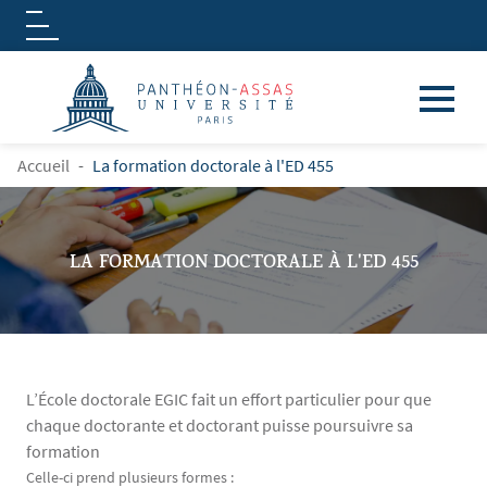
Logo
Aller au contenu principal
FIL D'ARIANE
Accueil
La formation doctorale à l'ED 455
LA FORMATION DOCTORALE À L'ED 455
L’École doctorale EGIC fait un effort particulier pour que
chaque doctorante et doctorant puisse poursuivre sa
formation
Contenu
Texte
Celle-ci prend plusieurs formes :