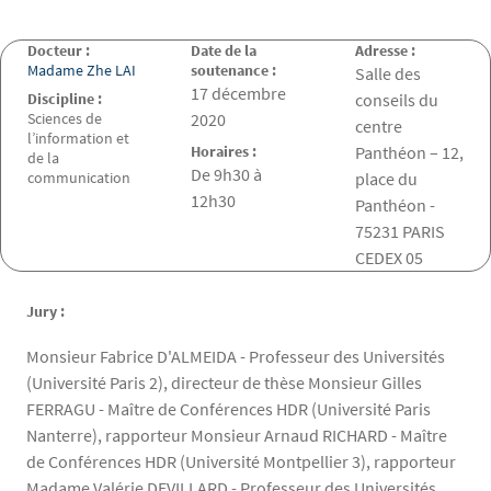
Docteur :
Date de la
Adresse :
Madame Zhe LAI
soutenance :
Salle des
Date de la soutenance
17 décembre
Discipline :
conseils du
Sciences de
2020
centre
l’information et
Horaires :
Panthéon – 12,
de la
De 9h30 à
communication
place du
12h30
Panthéon -
75231 PARIS
CEDEX 05
Jury :
Monsieur Fabrice D'ALMEIDA - Professeur des Universités
(Université Paris 2), directeur de thèse Monsieur Gilles
FERRAGU - Maître de Conférences HDR (Université Paris
Nanterre), rapporteur Monsieur Arnaud RICHARD - Maître
de Conférences HDR (Université Montpellier 3), rapporteur
Madame Valérie DEVILLARD - Professeur des Universités