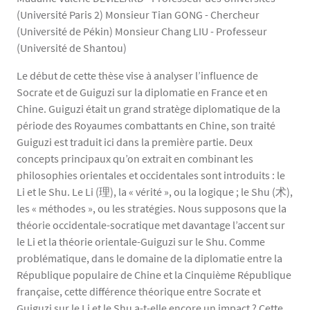
(Université Paris 2) Monsieur Tian GONG - Chercheur
(Université de Pékin) Monsieur Chang LIU - Professeur
(Université de Shantou)
Le début de cette thèse vise à analyser l’influence de
Socrate et de Guiguzi sur la diplomatie en France et en
Chine. Guiguzi était un grand stratège diplomatique de la
période des Royaumes combattants en Chine, son traité
Guiguzi est traduit ici dans la première partie. Deux
concepts principaux qu’on extrait en combinant les
philosophies orientales et occidentales sont introduits : le
Li et le Shu. Le Li (理), la « vérité », ou la logique ; le Shu (术),
les « méthodes », ou les stratégies. Nous supposons que la
théorie occidentale-socratique met davantage l’accent sur
le Li et la théorie orientale-Guiguzi sur le Shu. Comme
problématique, dans le domaine de la diplomatie entre la
République populaire de Chine et la Cinquième République
française, cette différence théorique entre Socrate et
Guiguzi sur le Li et le Shu a-t-elle encore un impact ? Cette