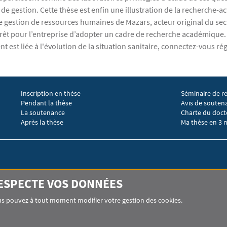
de gestion. Cette thèse est enfin une illustration de la recherche-
 de gestion de ressources humaines de Mazars, acteur original du se
térêt pour l’entreprise d’adopter un cadre de recherche académique. 
nt est liée à l'évolution de la situation sanitaire, connectez-vous r
Inscription en thèse
Séminaire de r
Menu footer EGIC 2
Menu footer 
Pendant la thèse
Avis de souten
La soutenance
Charte du doct
Après la thèse
Ma thèse en 3 
RESPECTE VOS DONNÉES
 gestion,
ion
Vous pouvez à tout moment modifier votre gestion des cookies.