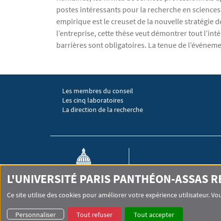
postes intéressants pour la recherche en sciences 
empirique est le creuset de la nouvelle stratégie
l’entreprise, cette thèse veut démontrer tout l’in
barrières sont obligatoires. La tenue de l’événeme
Les membres du conseil
Menu footer EGIC 1
Les cinq laboratoires
La direction de la recherche
EGIC - ED455
L'UNIVERSITÉ PARIS PANTHÉON-ASSAS 
École doctorale d'économie,
information et communicat
Ce site utilise des cookies pour améliorer votre expérience utilisateur. 
Personnaliser
Tout refuser
Tout accepter
Pied de page Assas
UNIVERSITÉ PARIS-PANTHÉON-ASSAS