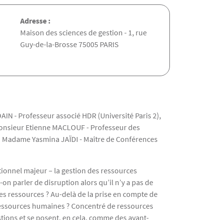
Adresse :
Maison des sciences de gestion - 1, rue
Guy-de-la-Brosse 75005 PARIS
IN - Professeur associé HDR (Université Paris 2),
Monsieur Etienne MACLOUF - Professeur des
2) Madame Yasmina JAÏDI - Maître de Conférences
tionnel majeur – la gestion des ressources
-on parler de disruption alors qu’il n’y a pas de
les ressources ? Au-delà de la prise en compte de
 ressources humaines ? Concentré de ressources
tions et se posent, en cela, comme des avant-