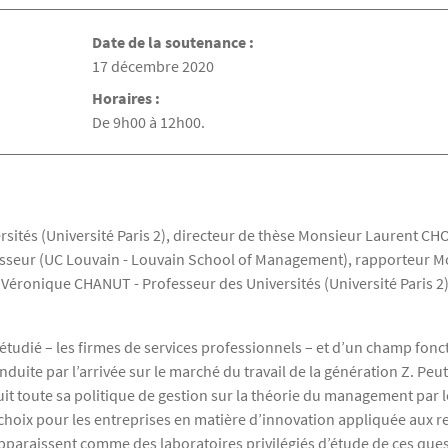
Date de la soutenance :
Date de la soutenance
17 décembre 2020
Horaires :
De 9h00 à 12h00.
tés (Université Paris 2), directeur de thèse Monsieur Laurent CHOA
esseur (UC Louvain - Louvain School of Management), rapporteur 
 Véronique CHANUT - Professeur des Universités (Université Paris 
étudié – les firmes de services professionnels – et d’un champ fonc
nduite par l’arrivée sur le marché du travail de la génération Z. Peut
uit toute sa politique de gestion sur la théorie du management par 
s choix pour les entreprises en matière d’innovation appliquée aux
pparaissent comme des laboratoires privilégiés d’étude de ces ques