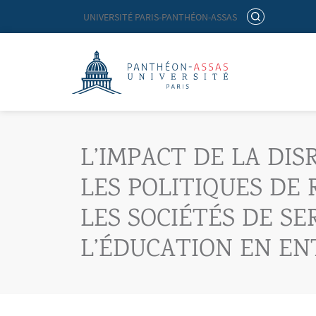
Menu liste site Custom EN
RECHERCHER
UNIVERSITÉ PARIS-PANTHÉON-ASSAS
Logo
Aller au contenu principal
L’IMPACT DE LA DI
LES POLITIQUES DE
LES SOCIÉTÉS DE SE
L’ÉDUCATION EN EN