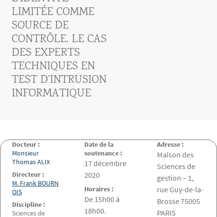
LIMITÉE COMME
SOURCE DE
CONTRÔLE. LE CAS
DES EXPERTS
TECHNIQUES EN
TEST D’INTRUSION
INFORMATIQUE
Docteur :
Date de la
Adresse :
Monsieur
soutenance :
Maison des
Thomas ALIX
Date de la soutenance
17 décembre
Sciences de
Directeur :
2020
gestion – 1,
M. Frank BOURN
Horaires :
rue Guy-de-la-
OIS
De 15h00 à
Brosse 75005
Discipline :
18h00.
PARIS
Sciences de