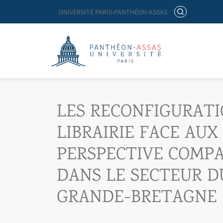
Menu liste site Custom EN
RECHERCHER
UNIVERSITÉ PARIS-PANTHÉON-ASSAS
Logo
Aller au contenu principal
LES RECONFIGURATI
LIBRAIRIE FACE AU
PERSPECTIVE COMPA
DANS LE SECTEUR D
GRANDE-BRETAGNE