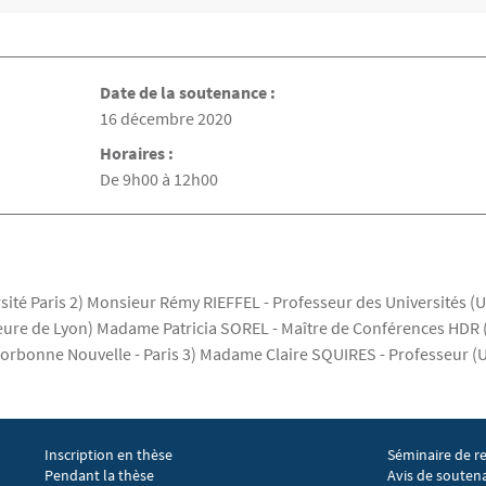
Date de la soutenance :
Date de la soutenance
16 décembre 2020
Horaires :
De 9h00 à 12h00
ité Paris 2) Monsieur Rémy RIEFFEL - Professeur des Universités (U
eure de Lyon) Madame Patricia SOREL - Maître de Conférences HDR (
orbonne Nouvelle - Paris 3) Madame Claire SQUIRES - Professeur (Un
Inscription en thèse
Séminaire de r
Menu footer EGIC 2
Menu footer 
Pendant la thèse
Avis de souten