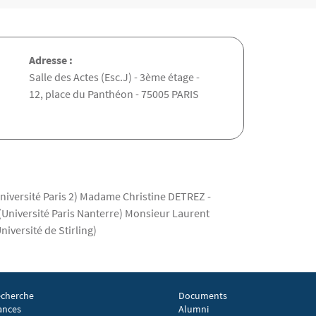
Adresse :
Salle des Actes (Esc.J) - 3ème étage -
12, place du Panthéon - 75005 PARIS
niversité Paris 2) Madame Christine DETREZ -
Université Paris Nanterre) Monsieur Laurent
iversité de Stirling)
echerche
Documents
EGIC 3
Menu footer EGIC 4
ances
Alumni