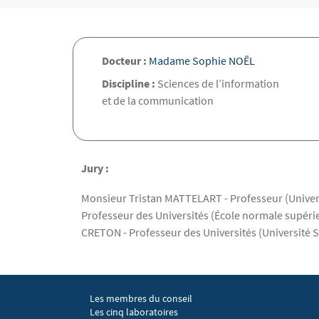
Docteur :
Madame Sophie NOËL
Discipline :
Sciences de l’information
et de la communication
Jury :
Monsieur Tristan MATTELART - Professeur (Univers
Professeur des Universités (École normale supéri
CRETON - Professeur des Universités (Université S
Les membres du conseil
Menu footer EGIC 1
Les cinq laboratoires