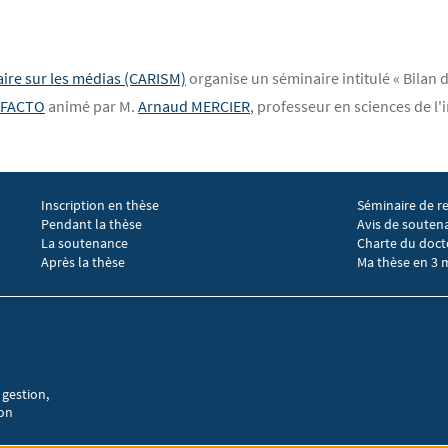
aire sur les médias (CARISM)
organise un séminaire intitulé « Bilan 
E FACTO
animé par M.
Arnaud MERCIER
, professeur en sciences de l
Inscription en thèse
Séminaire de r
Menu footer EGIC 2
Menu footer 
Pendant la thèse
Avis de souten
La soutenance
Charte du doct
Après la thèse
Ma thèse en 3 
 gestion,
ion