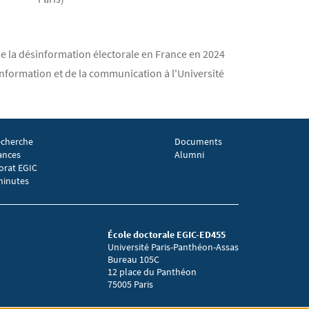
de la désinformation électorale en France en 2024
'information et de la communication à l'Université
echerche
Documents
EGIC 3
Menu footer EGIC 4
ances
Alumni
orat EGIC
minutes
École doctorale EGIC-ED455
Université Paris-Panthéon-Assas
Bureau 105C
12 place du Panthéon
75005 Paris