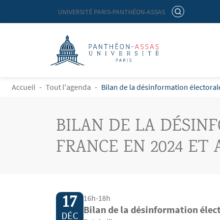
Menu liste site Custom EN
RECHERCHER
UNIVERSITÉ PARIS-PANTHÉON-ASSAS
Logo
Aller au contenu principal
FIL D'ARIANE
Accueil
Tout l'agenda
Bilan de la désinformation électora
BILAN DE LA DÉSIN
FRANCE EN 2024 ET 
17
16h-18h
Bilan de la désinformation élec
DÉC