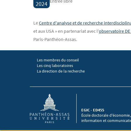
Entrée libre
2024
Contenu
Texte
Le
Centre d'analyse et de recherche interdisciplin
et aux USA » en partenariat avec l'
observatoire D
Paris-Panthéon-Assas.
Les membres du conseil
Menu footer EGIC 1
Les cinq laboratoires
La direction de la recherche
EGIC - ED455
École doctorale d'économie,
information et communicat