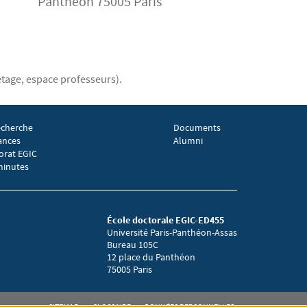
Panthéon 75005 Paris
 étage, espace professeurs).
echerche
Documents
EGIC 3
Menu footer EGIC 4
ances
Alumni
orat EGIC
minutes
École doctorale EGIC-ED455
Université Paris-Panthéon-Assas
Bureau 105C
12 place du Panthéon
75005 Paris
SITEMAP
GLOSSAIRE
DONNÉES PERSONNELLES