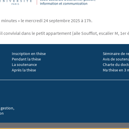
3 minutes » le mercredi 24 septembre 2025 à 17h.
l convivial dans le petit appartement (aile Soufflot, escalier M, 1er
Inscription en thèse
Séminaire de r
Menu footer EGIC 2
Menu footer 
Pendant la thèse
Avis de souten
La soutenance
Charte du doct
Après la thèse
Ma thèse en 3 
 gestion,
ion