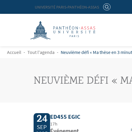
Menu liste site Custom EN
RECHERCHER
UNIVERSITÉ PARIS-PANTHÉON-ASSAS
Logo
Aller au contenu principal
FIL D'ARIANE
Accueil
Tout l'agenda
Neuvième défi « Ma thèse en 3 minut
NEUVIÈME DÉFI « M
24
ED455 EGIC
17h
SEP
Événement