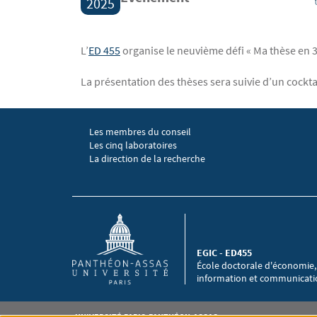
2025
Contenu
Texte
L’
ED 455
organise le neuvième défi « Ma thèse en 
La présentation des thèses sera suivie d’un cocktai
Les membres du conseil
Menu footer EGIC 1
Les cinq laboratoires
La direction de la recherche
EGIC - ED455
École doctorale d'économie,
information et communicat
Pied de page Assas
UNIVERSITÉ PARIS-PANTHÉON-ASSAS