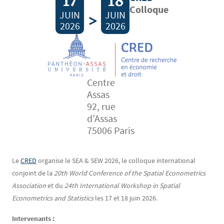
17
18
Colloque
JUIN
>
JUIN
2026
2026
Centre
Assas
92, rue
d’Assas
75006 Paris
Contenu
Texte
Le
CRED
organise le SEA & SEW 2026, le colloque international
conjoint de la
20th World Conference of the Spatial Econometrics
Association
et du
24th International Workshop in Spatial
Econometrics and Statistics
les 17 et 18 juin 2026.
Intervenants :