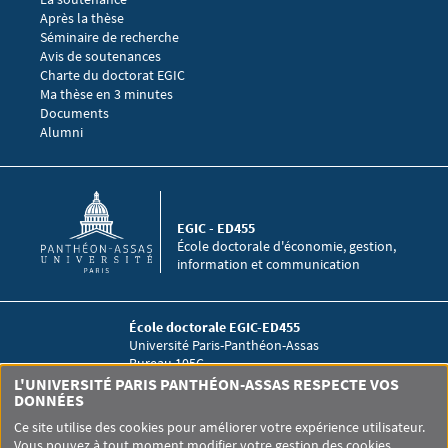
Après la thèse
Menu footer EGIC 3
Séminaire de recherche 
Avis de soutenances
Charte du doctorat EGIC
Ma thèse en 3 minutes
Menu footer EGIC 4
Documents
Alumni
EGIC - ED455
École doctorale d'économie, gestion,
information et communication
École doctorale EGIC-ED455
Université Paris-Panthéon-Assas
Bureau 105C
12 place du Panthéon
L'UNIVERSITÉ PARIS PANTHÉON-ASSAS RESPECTE VOS
75005 Paris
DONNÉES
Ce site utilise des cookies pour améliorer votre expérience utilisateur.
Vous pouvez à tout moment modifier votre gestion des cookies.