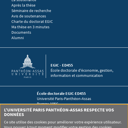
Après la thèse
Menu footer EGIC 3
Séminaire de recherche 
Avis de soutenances
Charte du doctorat EGIC
Ma thèse en 3 minutes
Menu footer EGIC 4
Documents
Alumni
EGIC - ED455
École doctorale d'économie, gestion,
information et communication
École doctorale EGIC-ED455
Université Paris-Panthéon-Assas
Bureau 105C
12 place du Panthéon
L'UNIVERSITÉ PARIS PANTHÉON-ASSAS RESPECTE VOS
75005 Paris
DONNÉES
Ce site utilise des cookies pour améliorer votre expérience utilisateur.
Vous pouvez à tout moment modifier votre gestion des cookies.