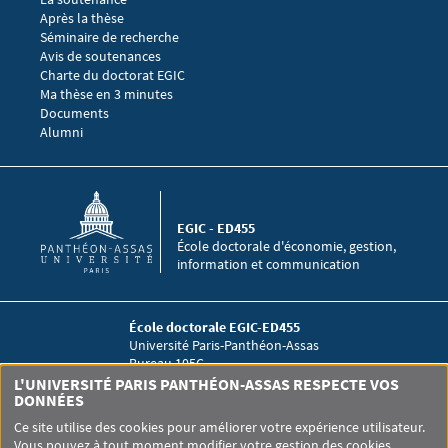
Après la thèse
Menu footer EGIC 3
Séminaire de recherche 
Avis de soutenances
Charte du doctorat EGIC
Ma thèse en 3 minutes
Menu footer EGIC 4
Documents
Alumni
EGIC - ED455
École doctorale d'économie, gestion,
information et communication
École doctorale EGIC-ED455
Université Paris-Panthéon-Assas
Bureau 105C
12 place du Panthéon
L'UNIVERSITÉ PARIS PANTHÉON-ASSAS RESPECTE VOS
75005 Paris
DONNÉES
Ce site utilise des cookies pour améliorer votre expérience utilisateur.
Vous pouvez à tout moment modifier votre gestion des cookies.